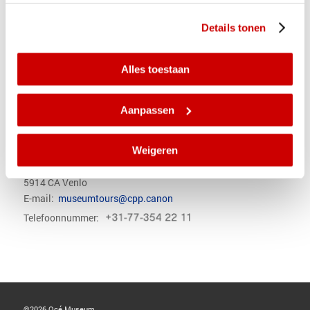
groepen van maximaal 10 personen.
Details tonen
Tijdens de landelijke Museumdag hoeft er geen afspraak
gemaakt te worden. Aan externe bezoekers vragen wij een
kleine vergoeding.
Alles toestaan
Nadere informatie hieromtrent kan worden ingewonnen bij
het Océ Museum via email.
Aanpassen
Het adres van het Océ Museum
:
Poort 35
Weigeren
St.Urbanusweg 17 (poort 35)
5914 CA Venlo
E-mail:
museumtours@cpp.canon
Telefoonnummer:
©2026 Océ Museum