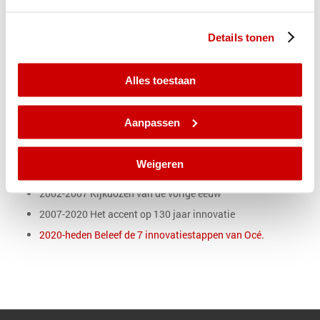
De eerdere highlights waren:
1982-1984 Mijlpalen in de reprohistorie
Details tonen
1984-1985 Van blauwdruk tot Plain Paper
1985-1987 Van kroontjespen tot Laserprinter
Alles toestaan
1987-1989 Microfilm, een tussenstap?
1989-1992 Van James Watt tot Scanprinting
Aanpassen
1992-1994 De Lichtdrukkerij
1994-1999 Design door de decennia
Weigeren
1999-2002 Océ colours Past, Presence and Future
2002-2007 Kijkdozen van de vorige eeuw
2007-2020 Het accent op 130 jaar innovatie
2020-heden Beleef de 7 innovatiestappen van Océ.