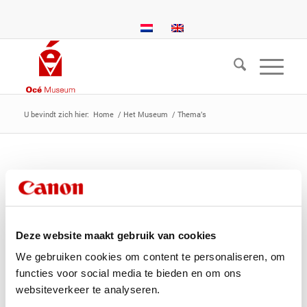
U bevindt zich hier:
Home
/
Het Museum
/
Thema’s
De highlights in het Océ
Museum in de loop der jaren
Deze website maakt gebruik van cookies
Het Océ Museum heeft vanaf de start in 1982 gekozen voor
thema-tentoonstellingen. Nu, na een kwart eeuw, zijn we toe
We gebruiken cookies om content te personaliseren, om
aan het tiende thema. Gekozen is voor ‘Het accent op 130
functies voor social media te bieden en om ons
jaar innovatie’.
websiteverkeer te analyseren.