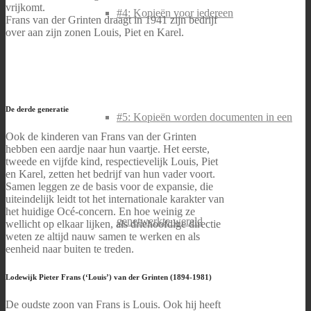
vrijkomt.
#4: Kopieën voor iedereen
Frans van der Grinten draagt in 1941 zijn bedrijf
over aan zijn zonen Louis, Piet en Karel.
De derde generatie
#5: Kopieën worden documenten in een
Ook de kinderen van Frans van der Grinten
hebben een aardje naar hun vaartje. Het eerste,
tweede en vijfde kind, respectievelijk Louis, Piet
en Karel, zetten het bedrijf van hun vader voort.
Samen leggen ze de basis voor de expansie, die
uiteindelijk leidt tot het internationale karakter van
het huidige Océ-concern. En hoe weinig ze
genetwerkte wereld
wellicht op elkaar lijken, als driehoofdige directie
weten ze altijd nauw samen te werken en als
eenheid naar buiten te treden.
Lodewijk Pieter Frans (‘Louis’) van der Grinten (1894-1981)
De oudste zoon van Frans is Louis. Ook hij heeft