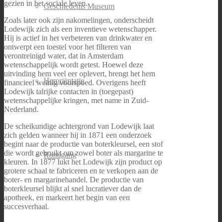
gezien in het sociale leven.
Geschiedenis Museum
Zoals later ook zijn nakomelingen, onderscheidt
Lodewijk zich als een inventieve wetenschapper.
Hij is actief in het verbeteren van drinkwater en
ontwerpt een toestel voor het filteren van
verontreinigd water, dat in Amsterdam
wetenschappelijk wordt getest. Hoewel deze
uitvinding hem veel eer oplevert, brengt het hem
Heroriëntatie
financieel weinig voorspoed. Overigens heeft
Lodewijk talrijke contacten in (toegepast)
wetenschappelijke kringen, met name in Zuid-
Nederland.
De scheikundige achtergrond van Lodewijk laat
zich gelden wanneer hij in 1871 een onderzoek
begint naar de productie van boterkleursel, een stof
die wordt gebruikt om zowel boter als margarine te
Rondgang
kleuren. In 1877 lukt het Lodewijk zijn product op
grotere schaal te fabriceren en te verkopen aan de
boter- en margarinehandel. De productie van
boterkleursel blijkt al snel lucratiever dan de
apotheek, en markeert het begin van een
succesverhaal.