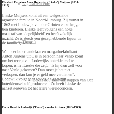
Elisabeth Francisca Anna Hubertina (‘Lieske’) Muijsers (1834-
Digitaal Museum
1910)
Lieske Muijsers komt uit een welgestelde
agrarische familie in Noord-Limburg. Zij trouwt in
1862 met Lodewijk van der Grinten en ze krijgen
tien kinderen. Lieske leeft volgens een hoge
maatstaf van ‘degelijkheid’ en heeft zakelijk
inzicht. Ze is steeds een gezaghebbende figuur in
Thema’s
de familie geweest.
Wanneer boterhandelaar en margarinefabrikant
Anton Jurgens uit Oss in persoon naar Venlo komt
om het recept van Lodewijks boterkleursel te
kopen, is het Lieske die zegt: “Is hij daar zelf voor
naar Venlo gekomen? Dan moet je het niet
verkopen, dan kun je er geld mee verdienen”.
Lodewijk volgt haar advies, en gaat zijn
Beleef de 7 innovatiestappen van Océ
boterkleursel zelf produceren. Zo heeft Lieske de
aanzet gegeven tot het latere wereldconcern.
Frans Hendrik Lodewijk (‘Frans’) van der Grinten (1865-1943)