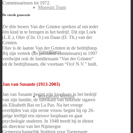
Commissarissen tot 1972.
Museum Team
De vierde generatie
De drie broers Van der Grinten spreken af om ieder
één kind in te brengen in het bedrijf. Dit zijn Loek
(L.E.), Olav (Chr. O.) en Daan (D. Th.) van der
Grinten.
Olav is de laatste Van der Grinten in de bedrijfstop.
Vrijwilligers
Bij zijn vertrek (als president-commissaris) in 1997
verdwijnt ook de familienaam “Van der Grinten”
uit de bedrijfsnaam, die voortaan “Océ N.V.” luidt.
Jan van Susante (1913-2003)
Jan van Susante begint zijn loopbaan in het bedrijf
Werkgroep Website
van zijn familie, de fabrikant van bekende sigaren
als Elisabeth Bas en La Paz. Na het vroege
overlijden van zijn eerste vrouw begint hij op 26-
jarige leeftijd een nieuwe loopbaan en gaat
psychologie studeren. In 1948 treedt hij in dienst
als directeur van het Nijmeegse
Gemeenschappelijk Instituut voor Toegepaste