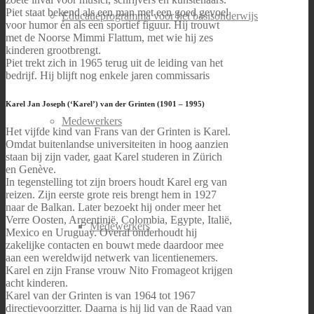
Piet staat bekend als een man met een goed gevoel
Educatieprogramma voor het basisonderwijs
voor humor én als een sportief figuur. Hij trouwt
met de Noorse Mimmi Flattum, met wie hij zes
kinderen grootbrengt.
Piet trekt zich in 1965 terug uit de leiding van het
bedrijf. Hij blijft nog enkele jaren commissaris
Karel Jan Joseph (‘Karel’) van der Grinten (1901 – 1995)
Medewerkers
Het vijfde kind van Frans van der Grinten is Karel.
Omdat buitenlandse universiteiten in hoog aanzien
staan bij zijn vader, gaat Karel studeren in Zürich
en Genève.
In tegenstelling tot zijn broers houdt Karel erg van
reizen. Zijn eerste grote reis brengt hem in 1927
naar de Balkan. Later bezoekt hij onder meer het
Verre Oosten, Argentinië, Colombia, Egypte, Italië,
Medewerkers
Mexico en Uruguay. Overal onderhoudt hij
zakelijke contacten en bouwt mede daardoor mee
aan een wereldwijd netwerk van licentienemers.
Karel en zijn Franse vrouw Nito Fromageot krijgen
acht kinderen.
Karel van der Grinten is van 1964 tot 1967
directievoorzitter. Daarna is hij lid van de Raad van