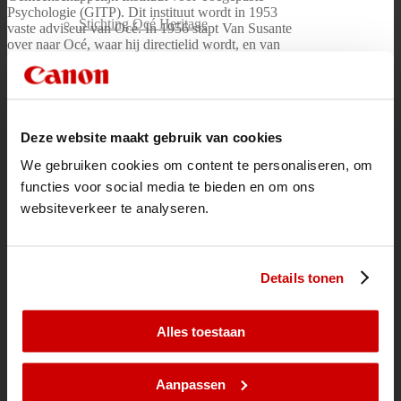
Psychologie (GITP). Dit instituut wordt in 1953
Stichting Océ Heritage
vaste adviseur van Océ. In 1956 stapt Van Susante
over naar Océ, waar hij directielid wordt, en van
1968 tot 1971 voorzitter van de directie, als eerste
niet-familielid in het topmanagement. Aansluitend
treedt hij toe tot de raad van commissarissen.
Hij is niet alleen ondernemer, hij zet zich ook zeer
in voor de bescherming van natuurgebieden in
Deze website maakt gebruik van cookies
Limburg en geeft aanzienlijke bedragen voor het
behoud van natuurmonumenten in Limburg.
Océ Historie
We gebruiken cookies om content te personaliseren, om
Van Susante introduceert in 1958 de Chemische
functies voor social media te bieden en om ons
Fabriek Van der Grinten, die al sinds 1952 een
N.V. is, op de Amsterdamse Aandelenbeurs.
websiteverkeer te analyseren.
Details tonen
Océ Historie
Océ Historie
Geschiedenis Bedrijf
Alles toestaan
1877-1919
Voor WO II
Na WO II
Aanpassen
Eeuwwisseling