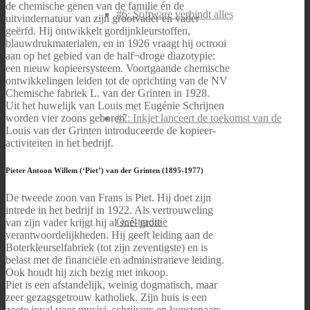
de chemische genen van de familie én de
#6: Software verbindt alles
uitvindernatuur van zijn grootvader en vader
geërfd. Hij ontwikkelt gordijnkleurstoffen,
blauwdrukmaterialen, en in 1926 vraagt hij octrooi
aan op het gebied van de half¬droge diazotypie:
een nieuw kopieersysteem. Voortgaande chemische
ontwikkelingen leiden tot de oprichting van de NV
Chemische fabriek L. van der Grinten in 1928.
Uit het huwelijk van Louis met Eugénie Schrijnen
worden vier zoons geboren.
#7: Inkjet lanceert de toekomst van de
Louis van der Grinten introduceerde de kopieer-
activiteiten in het bedrijf.
Pieter Antoon Willem (‘Piet’) van der Grinten (1895-1977)
De tweede zoon van Frans is Piet. Hij doet zijn
intrede in het bedrijf in 1922. Als vertrouweling
Océ-traditie
van zijn vader krijgt hij al snel grote
verantwoordelijkheden. Hij geeft leiding aan de
Boterkleurselfabriek (tot zijn zeventigste) en is
belast met de financiële en administratieve leiding.
Ook houdt hij zich bezig met inkoop.
Piet is een afstandelijk, weinig dogmatisch, maar
zeer gezagsgetrouw katholiek. Zijn huis is een
zoete inval voor musici, schrijvers en kunstenaars.