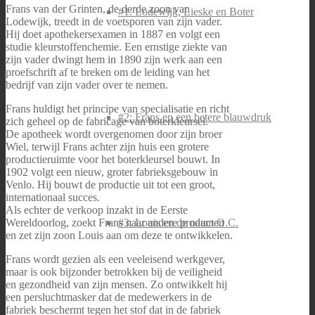
Frans van der Grinten, de derde zoon van
#1: Lodewijk, Lieske en Boter
Lodewijk, treedt in de voetsporen van zijn vader.
Hij doet apothekersexamen in 1887 en volgt een
studie kleurstoffenchemie. Een ernstige ziekte van
zijn vader dwingt hem in 1890 zijn werk aan een
proefschrift af te breken om de leiding van het
bedrijf van zijn vader over te nemen.
Frans huldigt het principe van specialisatie en richt
#2: Frans en een betere blauwdruk
zich geheel op de fabricage van boterkleursel.
De apotheek wordt overgenomen door zijn broer
Wiel, terwijl Frans achter zijn huis een grotere
productieruimte voor het boterkleursel bouwt. In
1902 volgt een nieuw, groter fabrieksgebouw in
Venlo. Hij bouwt de productie uit tot een groot,
internationaal succes.
Als echter de verkoop inzakt in de Eerste
Wereldoorlog, zoekt Frans naar andere producten
#3: Louis en de naam O.C.
en zet zijn zoon Louis aan om deze te ontwikkelen.
Frans wordt gezien als een veeleisend werkgever,
maar is ook bijzonder betrokken bij de veiligheid
en gezondheid van zijn mensen. Zo ontwikkelt hij
een persluchtmasker dat de medewerkers in de
fabriek beschermt tegen het stof dat in de fabriek