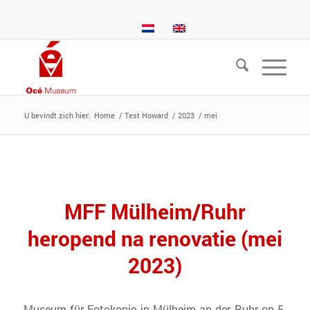
U bevindt zich hier:
Home
/
Test Howard
/
2023
/
mei
MFF Mülheim/Ruhr
heropend na renovatie (mei
2023)
Museum für Fotokopie in Mülheim an der Ruhr op 5-