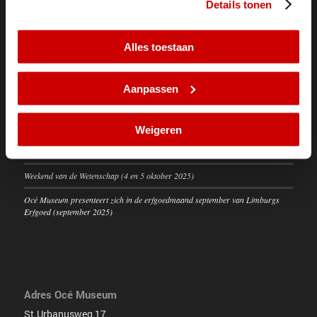
Details tonen
Event Centra:
Customer Experience Center Venlo
Alles toestaan
Aanpassen
Recent
Weigeren
Océ Museum werkt mee aan tentoonstelling over Computer Aided Design
(januari 2026)
Weekend van de Wetenschap (4 en 5 oktober 2025)
Océ Museum presenteert zich in de erfgoedmaand september van Limburgs
Erfgoed (september 2025)
Adres Océ Museum
St.Urbanusweg 17