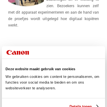
zien. Bezoekers kunnen zelf
met dit apparaat experimenteren en aan de hand van
de proefjes wordt uitgelegd hoe digitaal kopiëren
werkt.
Maak je eigen blauwdruk &
demo automatisch vouwen
Een van de eerste technieken
Deze website maakt gebruik van cookies
om kopieën van technische
We gebruiken cookies om content te personaliseren, om
tekeningen te maken was
functies voor social media te bieden en om ons
blauwdruk. Dit is een
websiteverkeer te analyseren.
chemisch proces waarvoor
ook uv-licht nodig is.
Bezoekers kunnen zelf een blauwdruk maken en
Details tonen