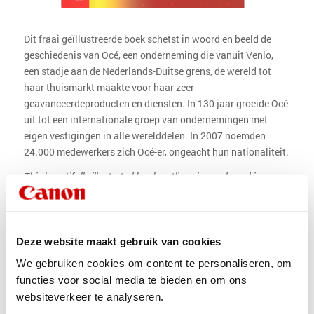
Dit fraai geïllustreerde boek schetst in woord en beeld de
geschiedenis van Océ, een onderneming die vanuit Venlo,
een stadje aan de Nederlands-Duitse grens, de wereld tot
haar thuismarkt maakte voor haar zeer
geavanceerdeproducten en diensten. In 130 jaar groeide Océ
uit tot een internationale groep van ondernemingen met
eigen vestigingen in alle werelddelen. In 2007 noemden
24.000 medewerkers zich Océ-er, ongeacht hun nationaliteit.
This beautifully illustrated book outlines in words and images
the history of Océ, a company that, from Venlo, a small town on
the Dutch-German border, made the world its home market for
its highly advanced products and services. In 130 years, Océ
has grown into an international group of companies with its
Deze website maakt gebruik van cookies
own branches on all continents. In 2007, 24,000 employees
We gebruiken cookies om content te personaliseren, om
called themselves Océ people, regardless of their nationality.
functies voor social media te bieden en om ons
websiteverkeer te analyseren.
Author: Jan van der Velden
Date: