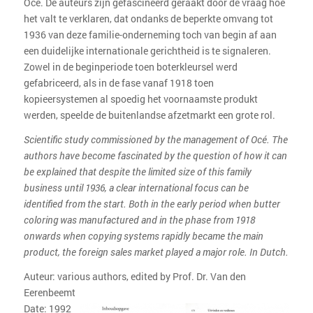
Océ. De auteurs zijn gefascineerd geraakt door de vraag hoe
het valt te verklaren, dat ondanks de beperkte omvang tot
1936 van deze familie-onderneming toch van begin af aan
een duidelijke internationale gerichtheid is te signaleren.
Zowel in de beginperiode toen boterkleursel werd
gefabriceerd, als in de fase vanaf 1918 toen
kopieersystemen al spoedig het voornaamste produkt
werden, speelde de buitenlandse afzetmarkt een grote rol.
Scientific study commissioned by the management of Océ. The
authors have become fascinated by the question of how it can
be explained that despite the limited size of this family
business until 1936, a clear international focus can be
identified from the start. Both in the early period when butter
coloring was manufactured and in the phase from 1918
onwards when copying systems rapidly became the main
product, the foreign sales market played a major role. In Dutch.
Auteur: various authors, edited by Prof. Dr. Van den
Eerenbeemt
Date: 1992