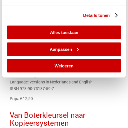
Details tonen
Alles toestaan
Aanpassen
ongedateerd
Weigeren
Binding: hardcover
Number of pages: 384
Language: versions in Nederlands and English
ISBN 978-90-73187-59-7
Prijs: € 12,50
Van Boterkleursel naar
Kopieersystemen