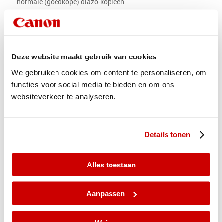
normale (goedkope) diazo-kopieën
Het Rétocé-procédé komt
begin jaren 1930 op de
Deze website maakt gebruik van cookies
markt, met verschillende
apparaten, zowel grote als
We gebruiken cookies om content te personaliseren, om
kleine (tafelmodellen). Océ
functies voor social media te bieden en om ons
heeft hier veel succes mee in
websiteverkeer te analyseren.
de markt.
Na de Tweede Wereldoorlog wordt
het Rétocé-procédé verbeterd en er
Details tonen
wordt een aantal nieuwe
apparaten toegevoegd.
Alles toestaan
.
Aanpassen
Later komt voor het kopiëren van niet-lichtdoorlatende
documenten naast de stripfilm ook het transferfilm-procédé