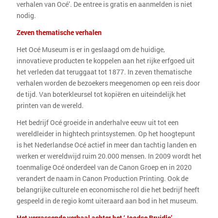
verhalen van Océ’. De entree is gratis en aanmelden is niet
nodig.
Zeven thematische verhalen
Het Océ Museum is er in geslaagd om de huidige,
innovatieve producten te koppelen aan het rijke erfgoed uit
het verleden dat teruggaat tot 1877. In zeven thematische
verhalen worden de bezoekers meegenomen op een reis door
de tijd. Van boterkleursel tot kopiëren en uiteindelijk het
printen van de wereld.
Het bedrijf Océ groeide in anderhalve eeuw uit tot een
wereldleider in hightech printsystemen. Op het hoogtepunt
is het Nederlandse Océ actief in meer dan tachtig landen en
werken er wereldwijd ruim 20.000 mensen. In 2009 wordt het
toenmalige Océ onderdeel van de Canon Groep en in 2020
verandert de naam in Canon Production Printing. Ook de
belangrijke culturele en economische rol die het bedrijf heeft
gespeeld in de regio komt uiteraard aan bod in het museum.
Het verrassende verhaal achter het ‘Joodse Bruidje’